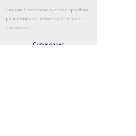
Les certificats cadeaux sont disponibles
pour offrir de la détente et la nature à
vos proches
Commander
Joins toi à l'infolettre (mensuelle et 