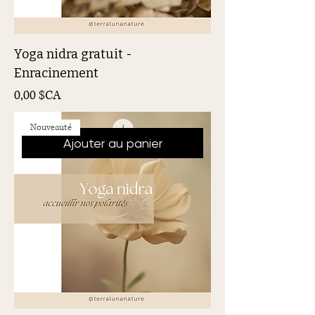
Yoga nidra gratuit -
Enracinement
Prix
0,00 $CA
Nouveauté
Ajouter au panier