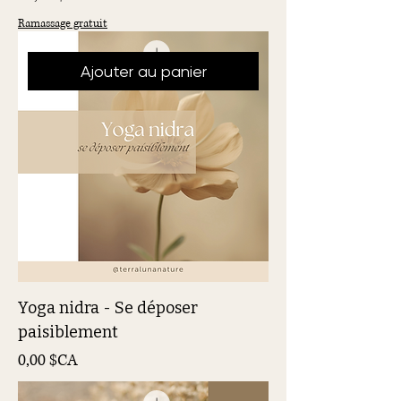
Ramassage gratuit
Ajouter au panier
Yoga nidra - Se déposer
paisiblement
Prix
0,00 $CA