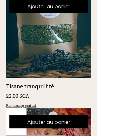
Ajouter au panier
Tisane tranquillité
Prix
22,00 $CA
Ramassage gratuit
Ajouter au panier