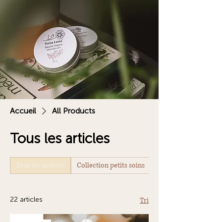
Accueil
All Products
Tous les articles
Tous les articles
Collection petits soins
COURS DE YOGA
22 articles
Tri