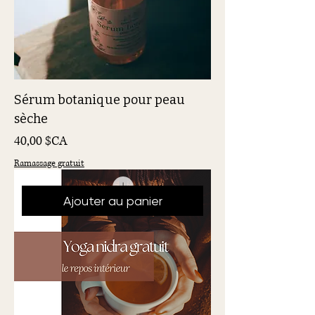
Sérum botanique pour peau
sèche
Prix
40,00 $CA
Ramassage gratuit
Ajouter au panier