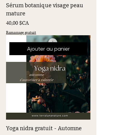
Sérum botanique visage peau
mature
Prix
40,00 $CA
Ramassage gratuit
Ajouter au panier
Yoga nidra gratuit - Automne