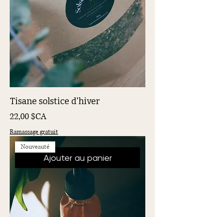
Tisane solstice d'hiver
Prix
22,00 $CA
Ramassage gratuit
Nouveauté
Ajouter au panier