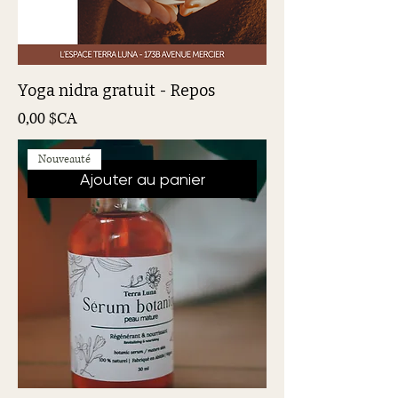
Yoga nidra gratuit - Repos
Prix
0,00 $CA
Nouveauté
Ajouter au panier