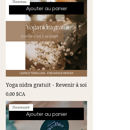
Nouveau
Ajouter au panier
Yoga nidra gratuit - Revenir à soi
Prix
0,00 $CA
Nouveauté
Ajouter au panier