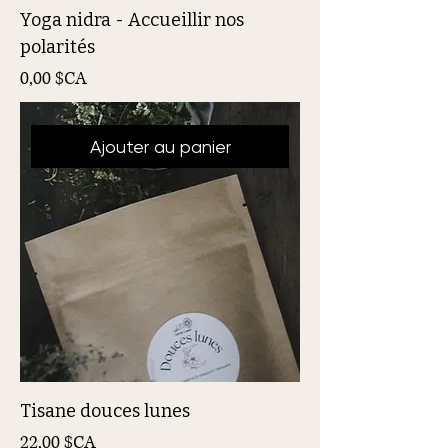
Yoga nidra - Accueillir nos
polarités
Prix
0,00 $CA
Ajouter au panier
Tisane douces lunes
Prix
22,00 $CA