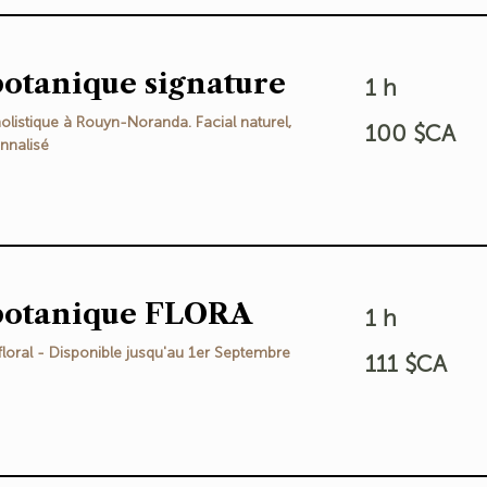
botanique signature
1 h
100
olistique à Rouyn-Noranda. Facial naturel,
100 $CA
dollars
canadiens
nnalisé
 botanique FLORA
1 h
111
floral - Disponible jusqu'au 1er Septembre
111 $CA
dollars
canadiens