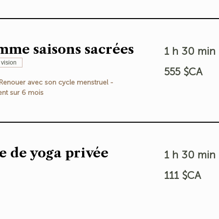
mme saisons sacrées
1 h 30 min
 vision
555
555 $CA
dollars
canadiens
 Renouer avec son cycle menstruel -
t sur 6 mois
e de yoga privée
1 h 30 min
111
111 $CA
dollars
canadiens