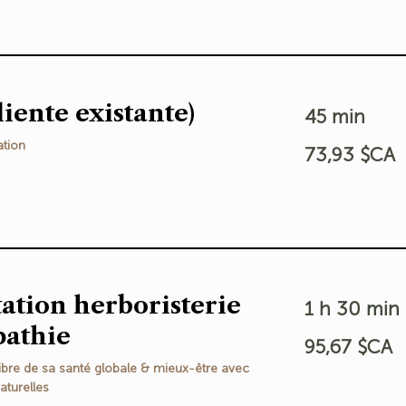
liente existante)
45 min
73,93
ation
73,93 $CA
dollars
canadiens
ation herboristerie
1 h 30 min
pathie
95,67
95,67 $CA
dollars
canadiens
libre de sa santé globale & mieux-être avec
turelles