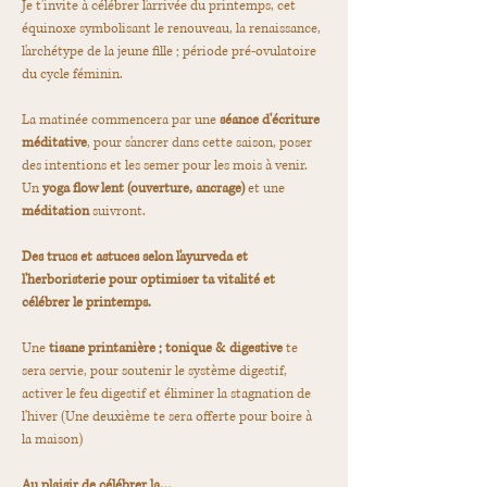
Je t'invite à célébrer l'arrivée du printemps, cet 
équinoxe symbolisant le renouveau, la renaissance, 
l'archétype de la jeune fille ; période pré-ovulatoire 
du cycle féminin.
La matinée commencera par une 
séance d'écriture 
méditative
, pour s'ancrer dans cette saison, poser 
des intentions et les semer pour les mois à venir. 
Un 
yoga flow lent (ouverture, ancrage)
 et une 
méditation
 suivront.
Des trucs et astuces selon l'ayurveda et 
l'herboristerie pour optimiser ta vitalité et 
célébrer le printemps.
Une 
tisane printanière ; tonique & digestive
 te 
sera servie, pour soutenir le système digestif, 
activer le feu digestif et éliminer la stagnation de 
l'hiver (Une deuxième te sera offerte pour boire à 
la maison)
Au plaisir de célébrer la…