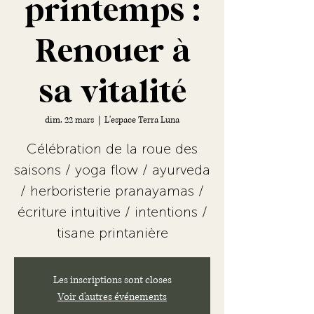
printemps :
Renouer à
sa vitalité
dim. 22 mars
  |  
L'espace Terra Luna
Célébration de la roue des
saisons / yoga flow / ayurveda
/ herboristerie pranayamas /
écriture intuitive / intentions /
tisane printanière
Les inscriptions sont closes
Voir d'autres événements